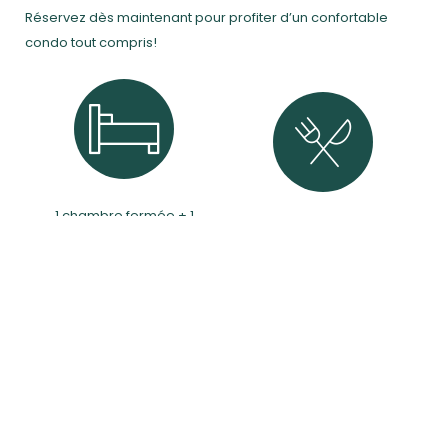
Réservez dès maintenant pour profiter d’un confortable
condo tout compris!
1 chambre fermée + 1
Cuisine tout équipée
divan-lit
Literie incluse
Poêle à bois intérieur